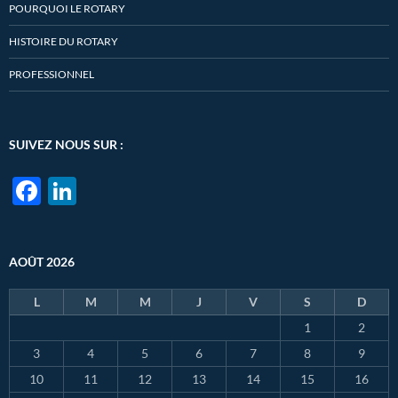
POURQUOI LE ROTARY
HISTOIRE DU ROTARY
PROFESSIONNEL
SUIVEZ NOUS SUR :
F
Li
ac
n
e
k
AOÛT 2026
b
e
o
dI
L
M
M
J
V
S
D
o
n
1
2
k
3
4
5
6
7
8
9
10
11
12
13
14
15
16