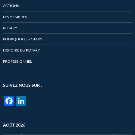
ACTIONS
LES MEMBRES
ROTARY
POURQUOI LE ROTARY
HISTOIRE DU ROTARY
PROFESSIONNEL
SUIVEZ NOUS SUR :
F
Li
ac
n
e
k
AOÛT 2026
b
e