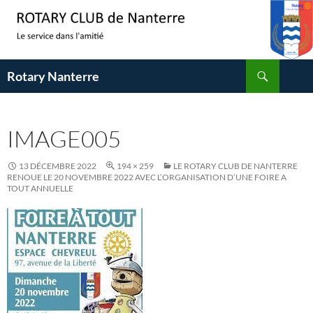
Aller
au
contenu
Recherche
Rotary Nanterre
IMAGE005
13 DÉCEMBRE 2022
194 × 259
LE ROTARY CLUB DE NANTERRE
RENOUE LE 20 NOVEMBRE 2022 AVEC L’ORGANISATION D’UNE FOIRE A
TOUT ANNUELLE