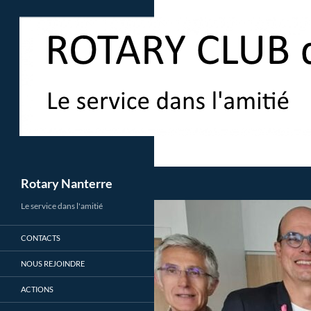
Aller
au
contenu
Recherche
Rotary Nanterre
Le service dans l'amitié
CONTACTS
NOUS REJOINDRE
ACTIONS