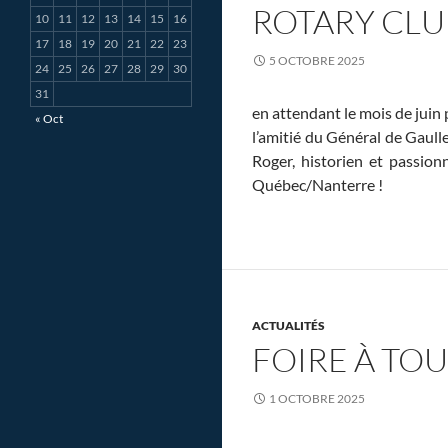
k
ROTARY CLU
10
11
12
13
14
15
16
17
18
19
20
21
22
23
5 OCTOBRE 2025
24
25
26
27
28
29
30
31
en attendant le mois de juin
« Oct
l’amitié du Général de Gaull
Roger, historien et passion
Québec/Nanterre !
ACTUALITÉS
FOIRE À TO
1 OCTOBRE 2025