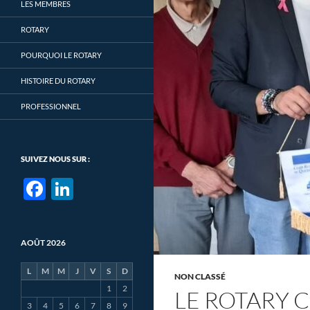
LES MEMBRES
ROTARY
POURQUOI LE ROTARY
HISTOIRE DU ROTARY
PROFESSIONNEL
SUIVEZ NOUS SUR :
F
Li
ac
n
e
k
AOÛT 2026
b
e
o
dI
L
M
M
J
V
S
D
NON CLASSÉ
1
2
o
n
LE ROTARY 
3
4
5
6
7
8
9