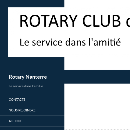
Aller
au
contenu
Recherche
Rotary Nanterre
Le service dans l'amitié
CONTACTS
NOUS REJOINDRE
ACTIONS