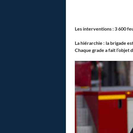
Les interventions
: 3 600 fe
La hiérarchie
: la brigade e
Chaque grade a fait l’objet 