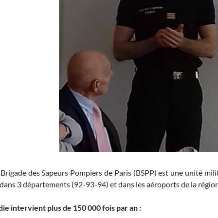
Brigade des Sapeurs Pompiers de Paris (BSPP) est une unité milita
is, dans 3 départements (92-93-94) et dans les aéroports de la régio
 intervient plus de 150 000 fois par an :