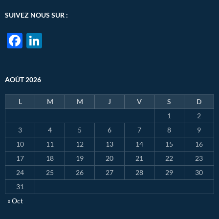
SUIVEZ NOUS SUR :
F
Li
ac
n
e
k
AOÛT 2026
b
e
o
dI
L
M
M
J
V
S
D
o
n
1
2
k
3
4
5
6
7
8
9
10
11
12
13
14
15
16
17
18
19
20
21
22
23
24
25
26
27
28
29
30
31
« Oct