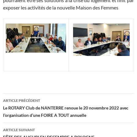
pourraient être ses solutions à la crise du logement et finit par
exposer les activités de la nouvelle Maison des Femmes
Navigation
ARTICLE PRÉCÉDENT
des
Le ROTARY Club de NANTERRE renoue le 20 novembre 2022 avec
l’organisation d’une FOIRE A TOUT annuelle
articles
ARTICLE SUIVANT