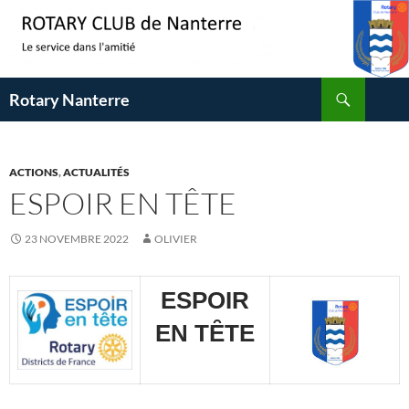
Aller
au
contenu
Recherche
Rotary Nanterre
ACTIONS
,
ACTUALITÉS
ESPOIR EN TÊTE
23 NOVEMBRE 2022
OLIVIER
ESPOIR
EN T
Ȇ
TE