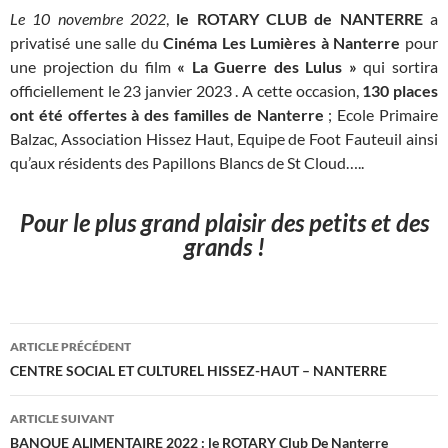
Le 10 novembre 2022
,
le ROTARY CLUB de NANTERRE
a
privatisé une salle du
Cinéma Les Lumières à Nanterre
pour
une projection du film
« La Guerre des Lulus »
qui sortira
officiellement le 23 janvier 2023 . A cette occasion,
130 places
ont été offertes
à des familles de Nanterre
; Ecole Primaire
Balzac, Association Hissez Haut, Equipe de Foot Fauteuil ainsi
qu’aux résidents des Papillons Blancs de St Cloud…..
Pour le plus grand plaisir des petits et des
grands !
Navigation
ARTICLE PRÉCÉDENT
des
CENTRE SOCIAL ET CULTUREL HISSEZ-HAUT – NANTERRE
articles
ARTICLE SUIVANT
BANQUE ALIMENTAIRE 2022 : le ROTARY Club De Nanterre