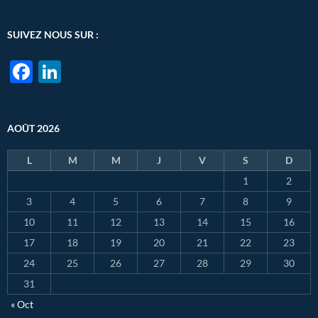
SUIVEZ NOUS SUR :
F
Li
ac
n
e
k
AOÛT 2026
b
e
o
dI
L
M
M
J
V
S
D
o
n
1
2
k
3
4
5
6
7
8
9
10
11
12
13
14
15
16
17
18
19
20
21
22
23
24
25
26
27
28
29
30
31
« Oct