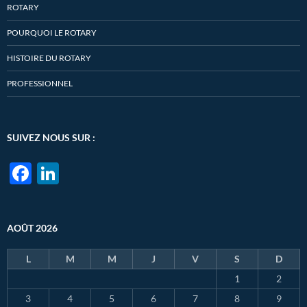
ROTARY
POURQUOI LE ROTARY
HISTOIRE DU ROTARY
PROFESSIONNEL
SUIVEZ NOUS SUR :
F
Li
ac
n
e
k
AOÛT 2026
b
e
o
dI
L
M
M
J
V
S
D
o
n
1
2
k
3
4
5
6
7
8
9