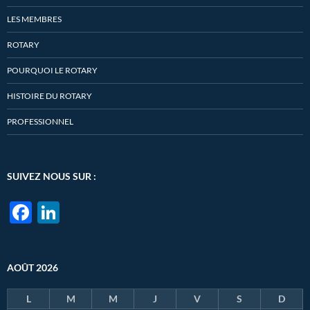
LES MEMBRES
ROTARY
POURQUOI LE ROTARY
HISTOIRE DU ROTARY
PROFESSIONNEL
SUIVEZ NOUS SUR :
F
Li
ac
n
e
k
AOÛT 2026
b
e
o
dI
L
M
M
J
V
S
D