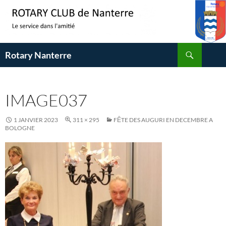
Aller
au
contenu
Recherche
Rotary Nanterre
IMAGE037
1 JANVIER 2023
311 × 295
FȆTE DES AUGURI EN DECEMBRE A
BOLOGNE