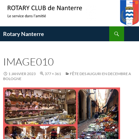
Aller
au
contenu
Recherche
Rotary Nanterre
IMAGE010
1 JANVIER 2023
377 × 361
FȆTE DES AUGURI EN DECEMBRE A
BOLOGNE