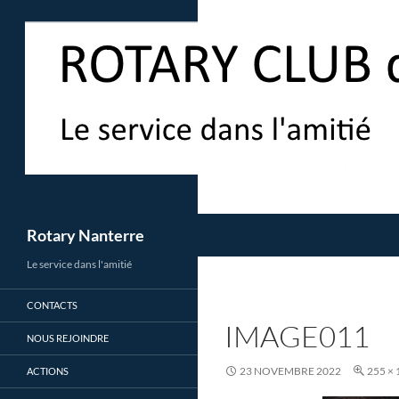
Aller
au
contenu
Recherche
Rotary Nanterre
Le service dans l'amitié
CONTACTS
IMAGE011
NOUS REJOINDRE
23 NOVEMBRE 2022
255 × 
ACTIONS