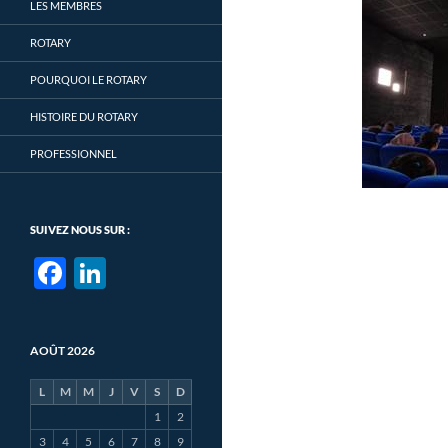
LES MEMBRES
ROTARY
POURQUOI LE ROTARY
HISTOIRE DU ROTARY
PROFESSIONNEL
SUIVEZ NOUS SUR :
F
Li
ac
n
e
k
AOÛT 2026
b
e
o
dI
L
M
M
J
V
S
D
1
2
o
n
3
4
5
6
7
8
9