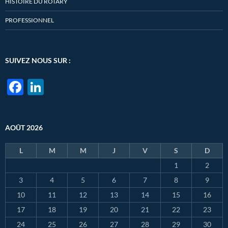
HISTOIRE DU ROTARY
PROFESSIONNEL
SUIVEZ NOUS SUR :
F
Li
ac
n
e
k
AOÛT 2026
b
e
o
dI
L
M
M
J
V
S
D
o
n
1
2
k
3
4
5
6
7
8
9
10
11
12
13
14
15
16
17
18
19
20
21
22
23
24
25
26
27
28
29
30