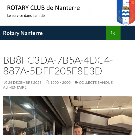
Aller
au
contenu
Recherche
Rotary Nanterre
BB8FC3DA-7B5A-4DC4-
887A-5DFF205F8E3D
26 DÉCEMBRE 2023
1500 × 2000
COLLECTE BANQUE
ALIMENTAIRE